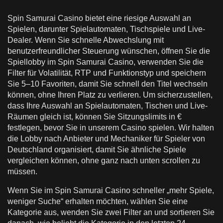
Spin Samurai Casino bietet eine riesige Auswahl an
Spielen, darunter Spielautomaten, Tischspiele und Live-
Dealer. Wenn Sie schnelle Abwechslung mit
benutzerfreundlicher Steuerung wünschen, öffnen Sie die
Spiellobby im Spin Samurai Casino, verwenden Sie die
Filter für Volatilität, RTP und Funktionstyp und speichern
Sie 5–10 Favoriten, damit Sie schnell den Titel wechseln
können, ohne Ihren Platz zu verlieren. Um sicherzustellen,
dass Ihre Auswahl an Spielautomaten, Tischen und Live-
Räumen gleich ist, können Sie Sitzungslimits in €
festlegen, bevor Sie in unserem Casino spielen. Wir halten
die Lobby nach Anbieter und Mechaniker für Spieler von
Deutschland organisiert, damit Sie ähnliche Spiele
vergleichen können, ohne ganz nach unten scrollen zu
müssen.
Wenn Sie im Spin Samurai Casino schneller „mehr Spiele,
weniger Suche“ erhalten möchten, wählen Sie eine
Kategorie aus, wenden Sie zwei Filter an und sortieren Sie