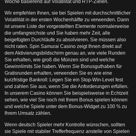
Woche basierend auf Volatilität und RTP-Zielen.
Wir empfehlen Ihnen, sie bei Spielen mit durchschnittlicher
Volatilität in der ersten Wochenhälfte zu verwenden. Dann
ist unsere Liste der vorgestellten Elemente normalerweise
die umfangreichste und Sie haben mehr Zeit, alle
beigefügten Durchläufe zu absolvieren. Sie müssen also
nicht raten. Spin Samurai Casino zeigt Ihnen direkt auf
dem Aktivierungsbildschirm genau an, wie viele Runden
Sie erhalten, wie groß die Münzen sind und welche
Gewinnlimits Sie haben. Wenn Sie Bonusguthaben für
Gratisrunden erhalten, verwenden Sie es wie eine
kurzfristige Bankroll: Legen Sie ein Stop-Win-Level fest
und zahlen Sie aus, wenn Sie die Anforderungen erfüllen.
In unserem Casino können Sie beispielsweise in Echtzeit
sehen, wie viel Sie noch mit Ihrem Bonus spielen können
und welche Spiele unter dem Bonus-Widget zu 100 % zu
Ihrem Umsatz zählen.
Wenn deutsch Spieler mehr Kontrolle wünschen, sollten
sie Spiele mit stabiler Trefferfrequenz anstelle von Spielen