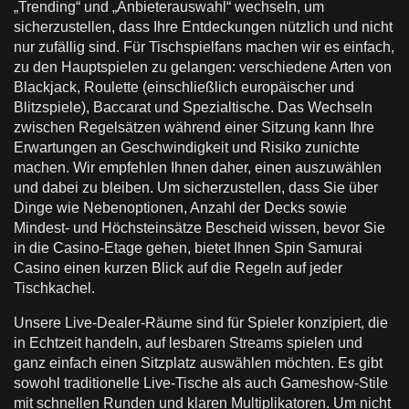
„Trending“ und „Anbieterauswahl“ wechseln, um
sicherzustellen, dass Ihre Entdeckungen nützlich und nicht
nur zufällig sind. Für Tischspielfans machen wir es einfach,
zu den Hauptspielen zu gelangen: verschiedene Arten von
Blackjack, Roulette (einschließlich europäischer und
Blitzspiele), Baccarat und Spezialtische. Das Wechseln
zwischen Regelsätzen während einer Sitzung kann Ihre
Erwartungen an Geschwindigkeit und Risiko zunichte
machen. Wir empfehlen Ihnen daher, einen auszuwählen
und dabei zu bleiben. Um sicherzustellen, dass Sie über
Dinge wie Nebenoptionen, Anzahl der Decks sowie
Mindest- und Höchsteinsätze Bescheid wissen, bevor Sie
in die Casino-Etage gehen, bietet Ihnen Spin Samurai
Casino einen kurzen Blick auf die Regeln auf jeder
Tischkachel.
Unsere Live-Dealer-Räume sind für Spieler konzipiert, die
in Echtzeit handeln, auf lesbaren Streams spielen und
ganz einfach einen Sitzplatz auswählen möchten. Es gibt
sowohl traditionelle Live-Tische als auch Gameshow-Stile
mit schnellen Runden und klaren Multiplikatoren. Um nicht