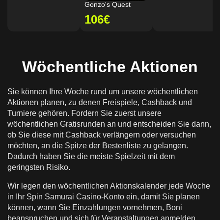
Boomanji
Blackjack Multihand
Gonzo's Quest
224€
86€
106€
Wöchentliche Aktionen
Sie können Ihre Woche rund um unsere wöchentlichen
Aktionen planen, zu denen Freispiele, Cashback und
Turniere gehören. Fordern Sie zuerst unsere
wöchentlichen Gratisrunden an und entscheiden Sie dann,
ob Sie diese mit Cashback verlängern oder versuchen
möchten, an die Spitze der Bestenliste zu gelangen.
Dadurch haben Sie die meiste Spielzeit mit dem
geringsten Risiko.
Wir legen den wöchentlichen Aktionskalender jede Woche
in Ihr Spin Samurai Casino-Konto ein, damit Sie planen
können, wann Sie Einzahlungen vornehmen, Boni
beanspruchen und sich für Veranstaltungen anmelden