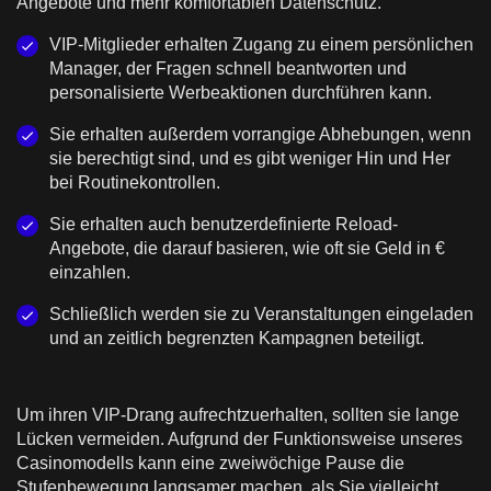
Angebote und mehr komfortablen Datenschutz.
VIP-Mitglieder erhalten Zugang zu einem persönlichen
Manager, der Fragen schnell beantworten und
personalisierte Werbeaktionen durchführen kann.
Sie erhalten außerdem vorrangige Abhebungen, wenn
sie berechtigt sind, und es gibt weniger Hin und Her
bei Routinekontrollen.
Sie erhalten auch benutzerdefinierte Reload-
Angebote, die darauf basieren, wie oft sie Geld in €
einzahlen.
Schließlich werden sie zu Veranstaltungen eingeladen
und an zeitlich begrenzten Kampagnen beteiligt.
Um ihren VIP-Drang aufrechtzuerhalten, sollten sie lange
Lücken vermeiden. Aufgrund der Funktionsweise unseres
Casinomodells kann eine zweiwöchige Pause die
Stufenbewegung langsamer machen, als Sie vielleicht