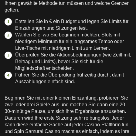
Ihnen gewählte Methode tun müssen und welche Grenzen
gelten.
Erstellen Sie in € ein Budget und legen Sie Limits für
Einzahlungen und Sitzungen fest.
Wählen Sie, wo Sie beginnen möchten: Slots mit
niedrigem Minimum für ein langsames Tempo oder
Live-Tische mit niedrigem Limit zum Lernen.
Überprüfen Sie die Aktionsbedingungen (wie Zeitlimit,
Beitrag und Limits), bevor Sie sich für die
Mitgliedschaft entscheiden.
Führen Sie die Überprüfung frühzeitig durch, damit
Auszahlungen einfach sind.
Beginnen Sie mit einer kleinen Einzahlung, probieren Sie
zwei oder drei Spiele aus und machen Sie dann eine 20–
30-minütige Pause, um sich Ihre Ergebnisse anzusehen.
Dadurch wird Ihre erste Sitzung sehr reibungslos. Jeder
kann diese einfache Sache auf jeder Casino-Plattform tun,
und Spin Samurai Casino macht es einfach, indem es Ihre