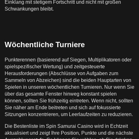
Einklang mit stetigem Fortschritt und nicht mit großen
Schwankungen bleibt.
Wöchentliche Turniere
Punkterennen (basierend auf Siegen, Multiplikatoren oder
spielspezifischer Wertung) und zeitgesteuerte
Herausforderungen (Abschlüsse von Aufgaben zum
Sammeln von Abzeichen) sind die beiden Hauptarten von
Spielen in unseren wöchentlichen Turnieren. Nur wenn Sie
über das gesamte Fenster hinweg konstant spielen
können, sollten Sie frühzeitig eintreten. Wenn nicht, sollten
Sie näher am Ende beitreten und sich auf fokussierte
Sitzungen konzentrieren, um Leerlaufzeiten zu reduzieren.
Die Bestenliste im Spin Samurai Casino wird in Echtzeit
aktualisiert und zeigt Ihre Position, Punkte und die nächste