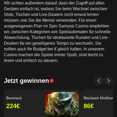
Wir achten außerdem darauf, dass der Zugriff auf allen
Geräten einfach ist, sodass Sie beim Wechsel zwischen
Slots, Tischen und Live-Dealern nicht erneut lernen
müssen, wie Sie die Menüs verwenden. Für einen
ausgewogenen Plan im Spin Samurai Casino empfehlen
wir, zwischen Kategorien wie Spielautomaten für schnelle
Abwechslung, Tischen für strukturierte Runden und Live-
Dealern für ein geselligeres Tempo zu wechseln. Sie
sollten auch Ihr Budget bei € gleich halten. In unserem
Casino machen die Spiele immer Spaß, sind leicht zu
lesen und einfach zu steuern.
Jetzt gewinnen