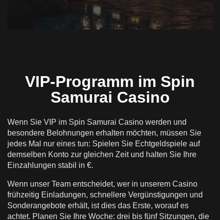
VIP-Programm im Spin
Samurai Casino
Wenn Sie VIP im Spin Samurai Casino werden und
besondere Belohnungen erhalten möchten, müssen Sie
jedes Mal nur eines tun: Spielen Sie Echtgeldspiele auf
demselben Konto zur gleichen Zeit und halten Sie Ihre
Einzahlungen stabil in €.
Wenn unser Team entscheidet, wer in unserem Casino
frühzeitig Einladungen, schnellere Vergünstigungen und
Sonderangebote erhält, ist dies das Erste, worauf es
achtet. Planen Sie Ihre Woche: drei bis fünf Sitzungen, die