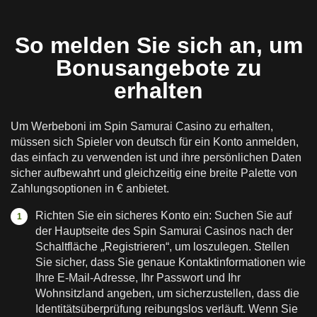
So melden Sie sich an, um
Bonusangebote zu
erhalten
Um Werbeboni im Spin Samurai Casino zu erhalten,
müssen sich Spieler von deutsch für ein Konto anmelden,
das einfach zu verwenden ist und ihre persönlichen Daten
sicher aufbewahrt und gleichzeitig eine breite Palette von
Zahlungsoptionen in € anbietet.
Richten Sie ein sicheres Konto ein: Suchen Sie auf
der Hauptseite des Spin Samurai Casinos nach der
Schaltfläche „Registrieren“, um loszulegen. Stellen
Sie sicher, dass Sie genaue Kontaktinformationen wie
Ihre E-Mail-Adresse, Ihr Passwort und Ihr
Wohnsitzland angeben, um sicherzustellen, dass die
Identitätsüberprüfung reibungslos verläuft. Wenn Sie