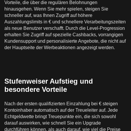
Vorteile, die über die regulären Belohnungen
hinausgehen. Wenn Sie mehr spielen, steigen Sie
schneller auf, was Ihnen Zugriff auf höhere
Auszahlungslimits in € und schnellere Verarbeitungszeiten
als neue Benutzer verschafft. Durch die Level-Progression
erhalten Sie Zugriff auf spezielle Cashbacks, vorrangigen
Kundensupport und personalisierte Angebote, die nicht auf
der Hauptseite der Werbeaktionen angezeigt werden.
Stufenweiser Aufstieg und
besondere Vorteile
Nach der ersten qualifizierten Einzahlung bei € steigen
Kontoinhaber automatisch auf der Treueleiter auf. Jede
Echtgeldwette bringt Treuepunkte ein, die sich sowohl
darauf auswirken, wie schnell Sie ein Upgrade
durchführen können, als auch darauf, wie viel die Preise