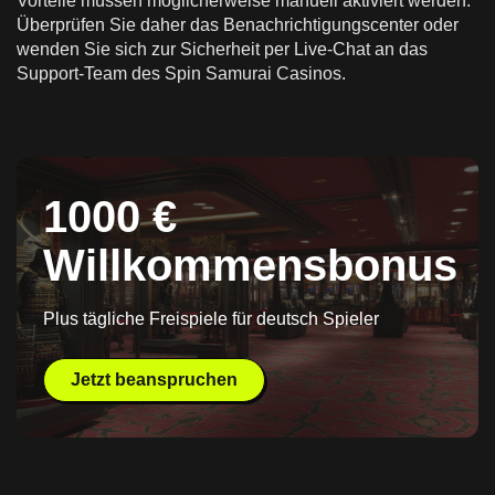
Vorteile müssen möglicherweise manuell aktiviert werden.
Überprüfen Sie daher das Benachrichtigungscenter oder
wenden Sie sich zur Sicherheit per Live-Chat an das
Support-Team des Spin Samurai Casinos.
1000 €
Willkommensbonus
Plus tägliche Freispiele für deutsch Spieler
Jetzt beanspruchen