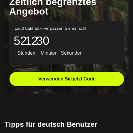
Zeitlich begrenztes
Angebot
Läuft bald ab – verpassen Sie es nicht!
52
12
28
Stunden
Minuten
Sekunden
Verwenden Sie jetzt Code
Tipps für deutsch Benutzer