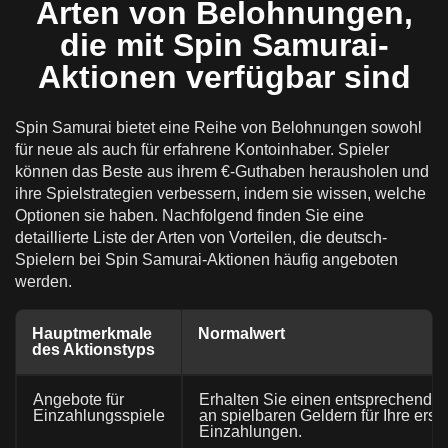
Arten von Belohnungen,
die mit Spin Samurai-
Aktionen verfügbar sind
Spin Samurai bietet eine Reihe von Belohnungen sowohl
für neue als auch für erfahrene Kontoinhaber. Spieler
können das Beste aus ihrem €-Guthaben herausholen und
ihre Spielstrategien verbessern, indem sie wissen, welche
Optionen sie haben. Nachfolgend finden Sie eine
detaillierte Liste der Arten von Vorteilen, die deutsch-
Spielern bei Spin Samurai-Aktionen häufig angeboten
werden.
Hauptmerkmale
Normalwert
des Aktionstyps
Angebote für
Erhalten Sie einen entsprechenden
Einzahlungsspiele
an spielbaren Geldern für Ihre ers
Einzahlungen.