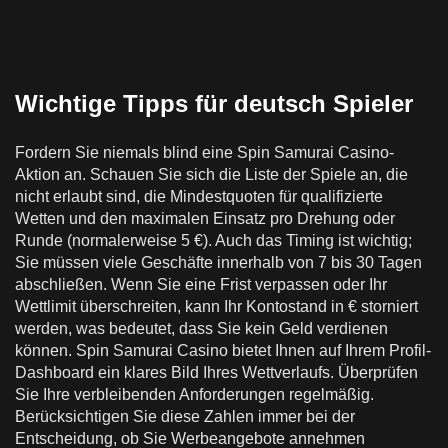
Wichtige Tipps für deutsch Spieler
Fordern Sie niemals blind eine Spin Samurai Casino-
Aktion an. Schauen Sie sich die Liste der Spiele an, die
nicht erlaubt sind, die Mindestquoten für qualifizierte
Wetten und den maximalen Einsatz pro Drehung oder
Runde (normalerweise 5 €). Auch das Timing ist wichtig;
Sie müssen viele Geschäfte innerhalb von 7 bis 30 Tagen
abschließen. Wenn Sie eine Frist verpassen oder Ihr
Wettlimit überschreiten, kann Ihr Kontostand in € storniert
werden, was bedeutet, dass Sie kein Geld verdienen
können. Spin Samurai Casino bietet Ihnen auf Ihrem Profil-
Dashboard ein klares Bild Ihres Wettverlaufs. Überprüfen
Sie Ihre verbleibenden Anforderungen regelmäßig.
Berücksichtigen Sie diese Zahlen immer bei der
Entscheidung, ob Sie Werbeangebote annehmen