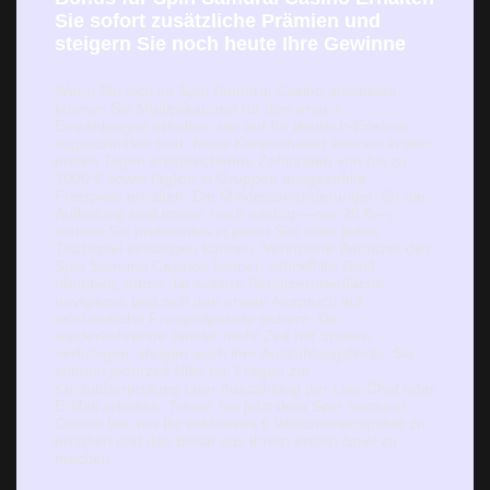
Sie sofort zusätzliche Prämien und
steigern Sie noch heute Ihre Gewinne
Wenn Sie sich im Spin Samurai Casino anmelden,
können Sie Multiplikatoren für Ihre ersten
Einzahlungen erhalten, die auf Ihr deutsch-Erlebnis
zugeschnitten sind. Neue Kontoinhaber können in den
ersten Tagen entsprechende Zahlungen von bis zu
1000 € sowie täglich in Gruppen ausgezahlte
Freispiele erhalten. Die Mindestanforderungen für die
Aufladung sind immer noch niedrig —nur 20 €—,
sodass Sie problemlos in jeden Slot oder jedes
Tischspiel einsteigen können. Verifizierte Benutzer des
Spin Samurai Casinos können schnell ihr Geld
abheben, durch die sichere Benutzeroberfläche
navigieren und sich den ersten Anspruch auf
wöchentliche Freispielpakete sichern. Da
wiederkehrende Spieler mehr Zeit mit Spielen
verbringen, steigen auch ihre Auszahlungslimits. Sie
können jederzeit Hilfe bei Fragen zur
Kontoüberprüfung oder Auszahlung per Live-Chat oder
E-Mail erhalten. Treten Sie jetzt dem Spin Samurai
Casino bei, um Ihr exklusives € Willkommenspaket zu
erhalten und das Beste aus Ihrem ersten Spiel zu
machen.