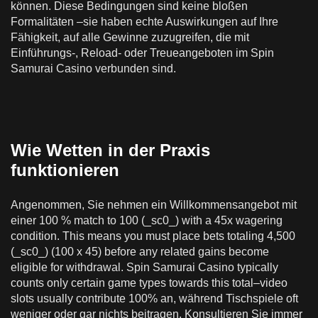
können. Diese Bedingungen sind keine bloßen
Formalitäten –sie haben echte Auswirkungen auf Ihre
Fähigkeit, auf alle Gewinne zuzugreifen, die mit
Einführungs-, Reload- oder Treueangeboten im Spin
Samurai Casino verbunden sind.
Wie Wetten in der Praxis
funktionieren
Angenommen, Sie nehmen ein Willkommensangebot mit
einer 100 % match to 100 (_sc0_) with a 45x wagering
condition. This means you must place bets totaling 4,500
(_sc0_) (100 x 45) before any related gains become
eligible for withdrawal. Spin Samurai Casino typically
counts only certain game types towards this total–video
slots usually contribute 100% an, während Tischspiele oft
weniger oder gar nichts beitragen. Konsultieren Sie immer