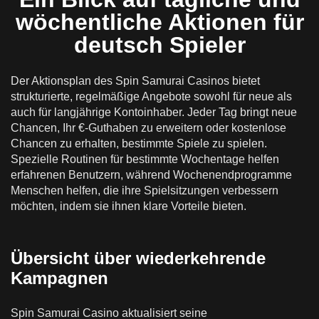
wöchentliche Aktionen für
deutsch Spieler
Der Aktionsplan des Spin Samurai Casinos bietet
strukturierte, regelmäßige Angebote sowohl für neue als
auch für langjährige Kontoinhaber. Jeder Tag bringt neue
Chancen, Ihr €-Guthaben zu erweitern oder kostenlose
Chancen zu erhalten, bestimmte Spiele zu spielen.
Spezielle Routinen für bestimmte Wochentage helfen
erfahrenen Benutzern, während Wochenendprogramme
Menschen helfen, die ihre Spielsitzungen verbessern
möchten, indem sie ihnen klare Vorteile bieten.
Übersicht über wiederkehrende
Kampagnen
Spin Samurai Casino aktualisiert seine