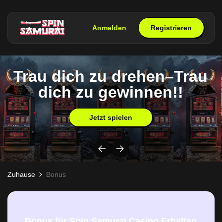
Anmelden
Registrieren
Trau dich zu drehen–Trau
dich zu gewinnen!!
Jetzt spielen
Zuhause
Bonus
Bonus für Spin Samurai Casino Erhalten