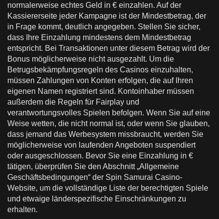
normalerweise echtes Geld in € einzahlen. Auf der
Kassiererseite jeder Kampagne ist der Mindestbetrag, der
in Frage kommt, deutlich angegeben. Stellen Sie sicher,
dass Ihre Einzahlung mindestens dem Mindestbetrag
entspricht. Bei Transaktionen unter diesem Betrag wird der
Bonus möglicherweise nicht ausgezahlt. Um die
Betrugsbekämpfungsregeln des Casinos einzuhalten,
müssen Zahlungen von Konten erfolgen, die auf Ihren
eigenen Namen registriert sind. Kontoinhaber müssen
außerdem die Regeln für Fairplay und
verantwortungsvolles Spielen befolgen. Wenn Sie auf eine
Weise wetten, die nicht normal ist, oder wenn Sie glauben,
dass jemand das Werbesystem missbraucht, werden Sie
möglicherweise von laufenden Angeboten suspendiert
oder ausgeschlossen. Bevor Sie eine Einzahlung in €
tätigen, überprüfen Sie den Abschnitt „Allgemeine
Geschäftsbedingungen“ der Spin Samurai Casino-
Website, um die vollständige Liste der berechtigten Spiele
und etwaige länderspezifische Einschränkungen zu
erhalten.