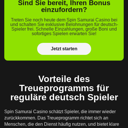
Sind Sie bereit, Ihren Bonus
einzufordern?
Treten Sie noch heute dem Spin Samurai Casino bei
und schalten Sie exklusive Belohnungen für deutsch-
Spieler frei. Schnelle Einzahlungen, große Boni und
sofortiges Spielen erwarten Sie!
Jetzt starten
Vorteile des
Treueprogramms für
reguläre deutsch Spieler
Spin Samurai Casino schätzt Spieler, die immer wieder
zurückkommen. Das Treueprogramm richtet sich an
Menschen, die den Dienst häufig nutzen, und bietet klare